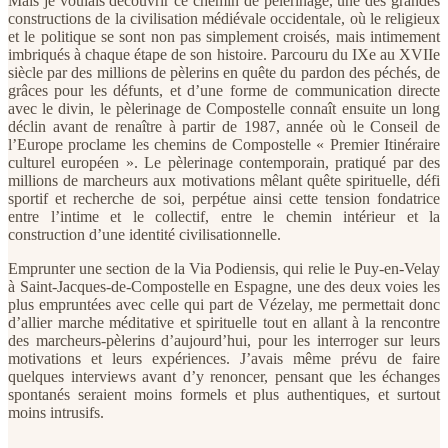
Mais je voulais découvrir ce chemin de pèlerinage, une des grandes
constructions de la civilisation médiévale occidentale, où le religieux
et le politique se sont non pas simplement croisés, mais intimement
imbriqués à chaque étape de son histoire. Parcouru du IXe au XVIIe
siècle par des millions de pèlerins en quête du pardon des péchés, de
grâces pour les défunts, et d’une forme de communication directe
avec le divin, le pèlerinage de Compostelle connaît ensuite un long
déclin avant de renaître à partir de 1987, année où le Conseil de
l’Europe proclame les chemins de Compostelle « Premier Itinéraire
culturel européen ». Le pèlerinage contemporain, pratiqué par des
millions de marcheurs aux motivations mêlant quête spirituelle, défi
sportif et recherche de soi, perpétue ainsi cette tension fondatrice
entre l’intime et le collectif, entre le chemin intérieur et la
construction d’une identité civilisationnelle.
Emprunter une section de la Via Podiensis, qui relie le Puy-en-Velay
à Saint-Jacques-de-Compostelle en Espagne, une des deux voies les
plus empruntées avec celle qui part de Vézelay, me permettait donc
d’allier marche méditative et spirituelle tout en allant à la rencontre
des marcheurs-pèlerins d’aujourd’hui, pour les interroger sur leurs
motivations et leurs expériences. J’avais même prévu de faire
quelques interviews avant d’y renoncer, pensant que les échanges
spontanés seraient moins formels et plus authentiques, et surtout
moins intrusifs.