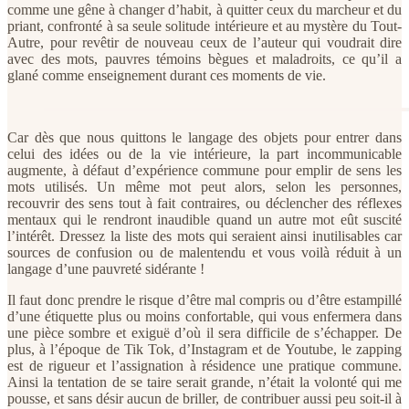
comme une gêne à changer d’habit, à quitter ceux du marcheur et du
priant, confronté à sa seule solitude intérieure et au mystère du Tout-
Autre, pour revêtir de nouveau ceux de l’auteur qui voudrait dire
avec des mots, pauvres témoins bègues et maladroits, ce qu’il a
glané comme enseignement durant ces moments de vie.
Car dès que nous quittons le langage des objets pour entrer dans
celui des idées ou de la vie intérieure, la part incommunicable
augmente, à défaut d’expérience commune pour emplir de sens les
mots utilisés. Un même mot peut alors, selon les personnes,
recouvrir des sens tout à fait contraires, ou déclencher des réflexes
mentaux qui le rendront inaudible quand un autre mot eût suscité
l’intérêt. Dressez la liste des mots qui seraient ainsi inutilisables car
sources de confusion ou de malentendu et vous voilà réduit à un
langage d’une pauvreté sidérante !
Il faut donc prendre le risque d’être mal compris ou d’être estampillé
d’une étiquette plus ou moins confortable, qui vous enfermera dans
une pièce sombre et exiguë d’où il sera difficile de s’échapper. De
plus, à l’époque de Tik Tok, d’Instagram et de Youtube, le zapping
est de rigueur et l’assignation à résidence une pratique commune.
Ainsi la tentation de se taire serait grande, n’était la volonté qui me
pousse, et sans désir aucun de briller, de contribuer aussi peu soit-il à