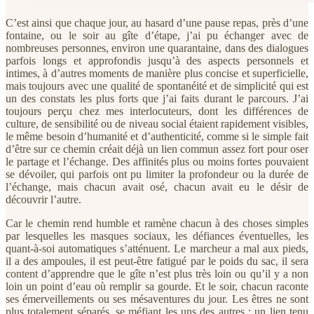
C’est ainsi que chaque jour, au hasard d’une pause repas, près d’une
fontaine, ou le soir au gîte d’étape, j’ai pu échanger avec de
nombreuses personnes, environ une quarantaine, dans des dialogues
parfois longs et approfondis jusqu’à des aspects personnels et
intimes, à d’autres moments de manière plus concise et superficielle,
mais toujours avec une qualité de spontanéité et de simplicité qui est
un des constats les plus forts que j’ai faits durant le parcours. J’ai
toujours perçu chez mes interlocuteurs, dont les différences de
culture, de sensibilité ou de niveau social étaient rapidement visibles,
le même besoin d’humanité et d’authenticité, comme si le simple fait
d’être sur ce chemin créait déjà un lien commun assez fort pour oser
le partage et l’échange. Des affinités plus ou moins fortes pouvaient
se dévoiler, qui parfois ont pu limiter la profondeur ou la durée de
l’échange, mais chacun avait osé, chacun avait eu le désir de
découvrir l’autre.
Car le chemin rend humble et ramène chacun à des choses simples
par lesquelles les masques sociaux, les défiances éventuelles, les
quant-à-soi automatiques s’atténuent. Le marcheur a mal aux pieds,
il a des ampoules, il est peut-être fatigué par le poids du sac, il sera
content d’apprendre que le gîte n’est plus très loin ou qu’il y a non
loin un point d’eau où remplir sa gourde. Et le soir, chacun raconte
ses émerveillements ou ses mésaventures du jour. Les êtres ne sont
plus totalement séparés, se méfiant les uns des autres ; un lien tenu