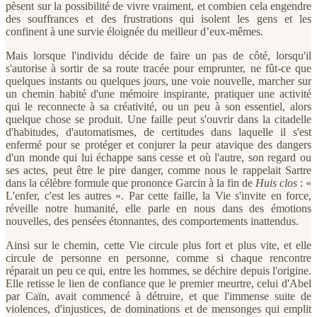
pèsent sur la possibilité de vivre vraiment, et combien cela engendre
des souffrances et des frustrations qui isolent les gens et les
confinent à une survie éloignée du meilleur d’eux-mêmes.
Mais lorsque l'individu décide de faire un pas de côté, lorsqu'il
s'autorise à sortir de sa route tracée pour emprunter, ne fût-ce que
quelques instants ou quelques jours, une voie nouvelle, marcher sur
un chemin habité d'une mémoire inspirante, pratiquer une activité
qui le reconnecte à sa créativité, ou un peu à son essentiel, alors
quelque chose se produit. Une faille peut s'ouvrir dans la citadelle
d'habitudes, d'automatismes, de certitudes dans laquelle il s'est
enfermé pour se protéger et conjurer la peur atavique des dangers
d'un monde qui lui échappe sans cesse et où l'autre, son regard ou
ses actes, peut être le pire danger, comme nous le rappelait Sartre
dans la célèbre formule que prononce Garcin à la fin de
Huis clos
: «
L'enfer, c'est les autres ». Par cette faille, la Vie s'invite en force,
réveille notre humanité, elle parle en nous dans des émotions
nouvelles, des pensées étonnantes, des comportements inattendus.
Ainsi sur le chemin, cette Vie circule plus fort et plus vite, et elle
circule de personne en personne, comme si chaque rencontre
réparait un peu ce qui, entre les hommes, se déchire depuis l'origine.
Elle retisse le lien de confiance que le premier meurtre, celui d'Abel
par Caïn, avait commencé à détruire, et que l'immense suite de
violences, d'injustices, de dominations et de mensonges qui emplit