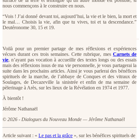
surface de la terre et témoigne qu’un autre monde est possible, si
nous commençons à le construire en nous.
“Vois ! J’ai donné devant toi, aujourd’hui, la vie et le bien, la mort et
le mal… Choisis la vie, afin que tu vives, toi et ta descendance.”
Deutéronome 30, 15 et 19.
Voilà pour un premier partage de mes réflexions et expériences
vécues durant ces trois semaines. Cette rubrique, mes
Carnets de
vie
, n’ayant pas vocation à accueillir des textes longs ou des essais
mais des réflexions issus de ma vie personnelle, je vous partagerai la
suite dans les prochains articles. Ainsi je vous parlerai des bénéfices
spirituels de la marche, de l’abbaye de Conques et des vitraux de
Soulages, de Decazeville la sinistrée et enfin de ma semaine de
pèlerinage à Arès, sur les lieux de la Révélation en 1974 et 1977.
À bientôt !
Jérôme Nathanaël
© 2026 - Dialogues du Nouveau Monde — Jérôme Nathanaël
Article suivant : «
Le pas et la grâce
», sur les bénéfices spirituels de