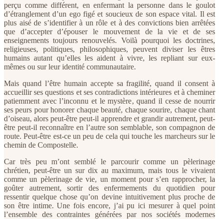
perçu comme différent, en enfermant la personne dans le goulot
d’étranglement d’un ego figé et soucieux de son espace vital. Il est
plus aisé de s’identifier à un rôle et à des convictions bien arrêtées
que d’accepter d’épouser le mouvement de la vie et de ses
enseignements toujours renouvelés. Voilà pourquoi les doctrines,
religieuses, politiques, philosophiques, peuvent diviser les êtres
humains autant qu’elles les aident à vivre, les repliant sur eux-
mêmes ou sur leur identité communautaire.
Mais quand l’être humain accepte sa fragilité, quand il consent à
accueillir ses questions et ses contradictions intérieures et à cheminer
patiemment avec l’inconnu et le mystère, quand il cesse de nourrir
ses peurs pour honorer chaque beauté, chaque sourire, chaque chant
d’oiseau, alors peut-être peut-il apprendre et grandir autrement, peut-
être peut-il reconnaître en l’autre son semblable, son compagnon de
route. Peut-être est-ce un peu de cela qui touche les marcheurs sur le
chemin de Compostelle.
Car très peu m’ont semblé le parcourir comme un pèlerinage
chrétien, peut-être un sur dix au maximum, mais tous le vivaient
comme un pèlerinage de vie, un moment pour s’en rapprocher, la
goûter autrement, sortir des enfermements du quotidien pour
ressentir quelque chose qu’on devine intuitivement plus proche de
son être intime. Une fois encore, j’ai pu ici mesurer à quel point
l’ensemble des contraintes générées par nos sociétés modernes