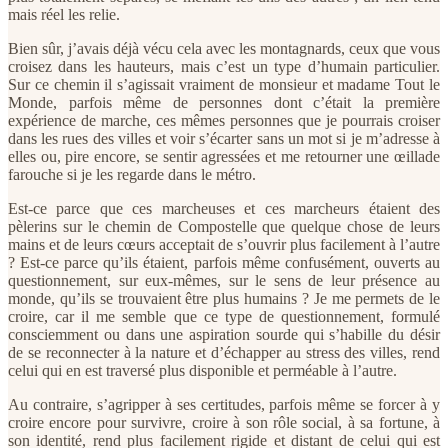
mais réel les relie.
Bien sûr, j’avais déjà vécu cela avec les montagnards, ceux que vous
croisez dans les hauteurs, mais c’est un type d’humain particulier.
Sur ce chemin il s’agissait vraiment de monsieur et madame Tout le
Monde, parfois même de personnes dont c’était la première
expérience de marche, ces mêmes personnes que je pourrais croiser
dans les rues des villes et voir s’écarter sans un mot si je m’adresse à
elles ou, pire encore, se sentir agressées et me retourner une œillade
farouche si je les regarde dans le métro.
Est-ce parce que ces marcheuses et ces marcheurs étaient des
pèlerins sur le chemin de Compostelle que quelque chose de leurs
mains et de leurs cœurs acceptait de s’ouvrir plus facilement à l’autre
? Est-ce parce qu’ils étaient, parfois même confusément, ouverts au
questionnement, sur eux-mêmes, sur le sens de leur présence au
monde, qu’ils se trouvaient être plus humains ? Je me permets de le
croire, car il me semble que ce type de questionnement, formulé
consciemment ou dans une aspiration sourde qui s’habille du désir
de se reconnecter à la nature et d’échapper au stress des villes, rend
celui qui en est traversé plus disponible et perméable à l’autre.
Au contraire, s’agripper à ses certitudes, parfois même se forcer à y
croire encore pour survivre, croire à son rôle social, à sa fortune, à
son identité, rend plus facilement rigide et distant de celui qui est