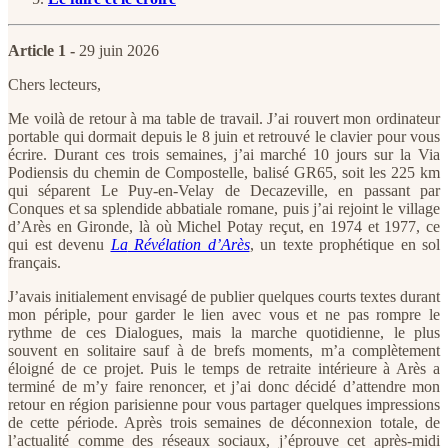
Article 1 -
29 juin 2026
Chers lecteurs,
Me voilà de retour à ma table de travail. J’ai rouvert mon ordinateur
portable qui dormait depuis le 8 juin et retrouvé le clavier pour vous
écrire. Durant ces trois semaines, j’ai marché 10 jours sur la Via
Podiensis du chemin de Compostelle, balisé GR65, soit les 225 km
qui séparent Le Puy-en-Velay de Decazeville, en passant par
Conques et sa splendide abbatiale romane, puis j’ai rejoint le village
d’Arès en Gironde, là où Michel Potay reçut, en 1974 et 1977, ce
qui est devenu
La
Révélation d’Arès
, un texte prophétique en sol
français.
J’avais initialement envisagé de publier quelques courts textes durant
mon périple, pour garder le lien avec vous et ne pas rompre le
rythme de ces Dialogues, mais la marche quotidienne, le plus
souvent en solitaire sauf à de brefs moments, m’a complètement
éloigné de ce projet. Puis le temps de retraite intérieure à Arès a
terminé de m’y faire renoncer, et j’ai donc décidé d’attendre mon
retour en région parisienne pour vous partager quelques impressions
de cette période. Après trois semaines de déconnexion totale, de
l’actualité comme des réseaux sociaux, j’éprouve cet après-midi