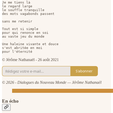
Je me tiens là   

le regard large   

le souffle tranquille   

des mots vagabonds passent   

sans me retenir   

Tout est si simple   

pour qui renonce en soi   

au vaste jeu du monde   

Une haleine vivante et douce   

s'est abritée en moi   

pour l'éternité   
© Jérôme Nathanaël - 26 août 2021
S'abonner
© 2026 - Dialogues du Nouveau Monde — Jérôme Nathanaël
En écho