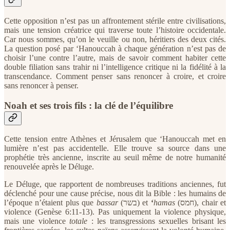
Cette opposition n’est pas un affrontement stérile entre civilisations,
mais une tension créatrice qui traverse toute l’histoire occidentale.
Car nous sommes, qu’on le veuille ou non, héritiers des deux cités.
La question posé par ‘Hanouccah à chaque génération n’est pas de
choisir l’une contre l’autre, mais de savoir comment habiter cette
double filiation sans trahir ni l’intelligence critique ni la fidélité à la
transcendance. Comment penser sans renoncer à croire, et croire
sans renoncer à penser.
Noah et ses trois fils : la clé de l’équilibre
Cette tension entre Athènes et Jérusalem que ‘Hanouccah met en
lumière n’est pas accidentelle. Elle trouve sa source dans une
prophétie très ancienne, inscrite au seuil même de notre humanité
renouvelée après le Déluge.
Le Déluge, que rapportent de nombreuses traditions anciennes, fut
déclenché pour une cause précise, nous dit la Bible : les humains de
l’époque n’étaient plus que
bassar
(בשר) et
‘
hamas
(חמס), chair et
violence (Genèse 6:11-13). Pas uniquement la violence physique,
mais une violence
totale
: les transgressions sexuelles brisant les