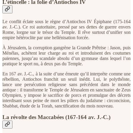
L’étincelle : la folie d’Antiochos IV
Le conflit éclate sous le règne d’Antiochos IV Épiphane (175-164
av. J.-C.). Ce roi autoritaire, pressé par ses dettes de guerre envers
Rome, lorgne sur le trésor du Temple. Il rêve surtout d’unifier son
empire hétéroclite par une hellénisation forcée.
À Jérusalem, la corruption gangrène la Grande Prêtrise : Jason, puis
Ménélas, achètent leur charge au roi et introduisent des coutumes
païennes, jusqu’au scandale absolu d’un gymnase dans lequel l’on
pratique le sport nu, à deux pas du Temple.
En 167 av. J.-C., à la suite d’une émeute qu’il interprète comme une
rébellion, Antiochos franchit un seuil inédit. Lui, le polythéiste,
lance une persécution religieuse sans précédent dans le monde
antique : il transforme le Temple de Jérusalem en sanctuaire de Zeus
Olympien, y impose le sacrifice de porcs et promulgue des décrets
interdisant sous peine de mort les piliers du judaïsme : circoncision,
Shabbat, étude de la Torah, sanctification du mois nouveau.
La révolte des Maccabées (167-164 av. J.-C.)