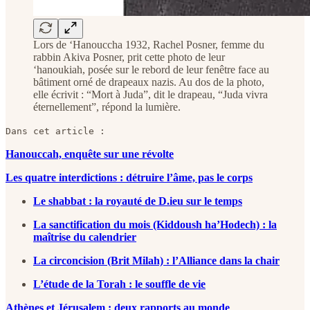
Lors de ‘Hanouccha 1932, Rachel Posner, femme du
rabbin Akiva Posner, prit cette photo de leur
‘hanoukiah, posée sur le rebord de leur fenêtre face au
bâtiment orné de drapeaux nazis. Au dos de la photo,
elle écrivit : “Mort à Juda”, dit le drapeau, “Juda vivra
éternellement”, répond la lumière.
Dans cet article :
Hanouccah, enquête sur une révolte
Les quatre interdictions : détruire l’âme, pas le corps
Le shabbat : la royauté de D.ieu sur le temps
La sanctification du mois (Kiddoush ha’Hodech) : la
maîtrise du calendrier
La circoncision (Brit Milah) : l’Alliance dans la chair
L’étude de la Torah : le souffle de vie
Athènes et Jérusalem : deux rapports au monde