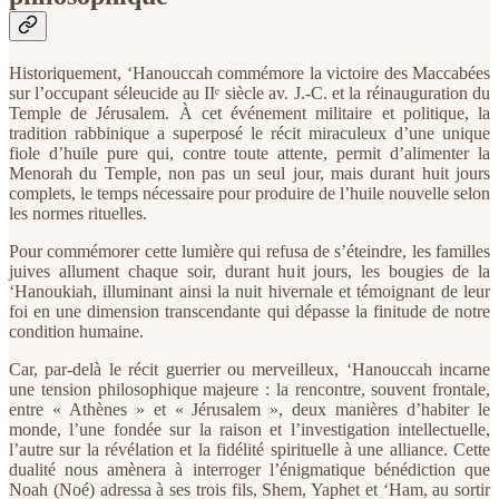
Historiquement, ‘Hanouccah commémore la victoire des Maccabées
sur l’occupant séleucide au IIᵉ siècle av. J.-C. et la réinauguration du
Temple de Jérusalem. À cet événement militaire et politique, la
tradition rabbinique a superposé le récit miraculeux d’une unique
fiole d’huile pure qui, contre toute attente, permit d’alimenter la
Menorah du Temple, non pas un seul jour, mais durant huit jours
complets, le temps nécessaire pour produire de l’huile nouvelle selon
les normes rituelles.
Pour commémorer cette lumière qui refusa de s’éteindre, les familles
juives allument chaque soir, durant huit jours, les bougies de la
‘Hanoukiah, illuminant ainsi la nuit hivernale et témoignant de leur
foi en une dimension transcendante qui dépasse la finitude de notre
condition humaine.
Car, par-delà le récit guerrier ou merveilleux, ‘Hanouccah incarne
une tension philosophique majeure : la rencontre, souvent frontale,
entre « Athènes » et « Jérusalem », deux manières d’habiter le
monde, l’une fondée sur la raison et l’investigation intellectuelle,
l’autre sur la révélation et la fidélité spirituelle à une alliance. Cette
dualité nous amènera à interroger l’énigmatique bénédiction que
Noah (Noé) adressa à ses trois fils, Shem, Yaphet et ‘Ham, au sortir