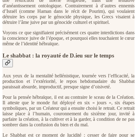
une restriction de liberté religieuse, mais une tentative
d’anéantissement ontologique. Contrairement à d’autres ennemis
d’Israël (comme Haman dans le récit de Pourim), qui voulaient
détruire les corps par le génocide physique, les Grecs visaient à
détruire l’âme juive par un génocide culturel et spirituel.
Voyons ce que signifiaient précisément ces quatre interdictions dans
la conscience juive de l’époque, et pourquoi elles touchaient le cœur
même de l’identité hébraïque.
Le shabbat : la royauté de D.ieu sur le temps
Aux yeux de la mentalité hellénistique, tournée vers l’efficacité, la
production et l’extériorité, le repos hebdomadaire du Shabbat
paraissait absurde, improductif, presque signe d’oisiveté.
Pour la pensée hébraïque, il est au contraire le sceau de la Création.
Il atteste que le monde fut déployé en six « jours », six étapes
symboliques, par un Créateur qui a ensuite choisi le retrait. Ce retrait
laisse place à l’humain, couronnement du sixième jour, invité à
parfaire la création, à la cultiver et à la garder, à condition de ne pas
sombrer dans la confusion du bien et du mal.
Le Shabbat est ce moment de lucidité : cesser de faire pour se