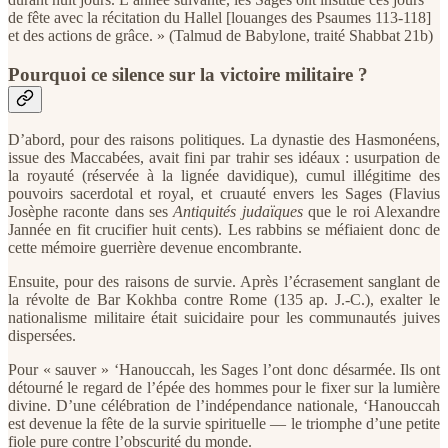
de fête avec la récitation du Hallel [louanges des Psaumes 113-118]
et des actions de grâce. » (Talmud de Babylone, traité Shabbat 21b)
Pourquoi ce silence sur la victoire militaire ?
D’abord, pour des raisons politiques. La dynastie des Hasmonéens,
issue des Maccabées, avait fini par trahir ses idéaux : usurpation de
la royauté (réservée à la lignée davidique), cumul illégitime des
pouvoirs sacerdotal et royal, et cruauté envers les Sages (Flavius
Josèphe raconte dans ses
Antiquités judaïques
que
le roi Alexandre
Jannée en fit crucifier huit cents). Les rabbins se méfiaient donc de
cette mémoire guerrière devenue encombrante.
Ensuite, pour des raisons de survie. Après l’écrasement sanglant de
la révolte de Bar Kokhba contre Rome (135 ap. J.-C.), exalter le
nationalisme militaire était suicidaire pour les communautés juives
dispersées.
Pour « sauver » ‘Hanouccah, les Sages l’ont donc désarmée. Ils ont
détourné le regard de l’épée des hommes pour le fixer sur la lumière
divine. D’une célébration de l’indépendance nationale, ‘Hanouccah
est devenue la fête de la survie spirituelle — le triomphe d’une petite
fiole pure contre l’obscurité du monde.