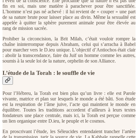
l’éveil de la conscience. Elle proclame que la nature n’est pas une
fin en soi, mais une matière à parachever pour être sanctifiée.
L’homme n’est pas né achevé : il lui revient de « couper » une part
de sa nature brute pour laisser place au divin. Même la sexualité est
appelée à quitter la sphère purement animale pour être élevée au
rang de mission sacrée.
Prohiber la circoncision, la Brit Milah, c’était vouloir rompre la
chaîne ininterrompue depuis Abraham, celui qui s’arracha à Babel
pour marcher vers le D.ieu unique. L’objectif d’Antiochos était clair
: abolir la transcendance, faire du Juif un homme comme les autres,
soumis à la seule loi de la nature, orphelin de son Alliance.
L’étude de la Torah : le souffle de vie
Pour l’Hébreu, la Torah est bien plus qu’un livre : elle est Parole
vivante, matrice et plan sur lesquels le monde a été bâti. Son étude
est la respiration de l’âme juive, l’acte qui maintient le monde en
équilibre. Toutes les traditions accordent d’ailleurs à leurs textes
fondateurs une place centrale, mais ici, la Torah est perçue comme
un lien organique entre D.ieu, le peuple et le cosmos.
En proscrivant l’étude, les Séleucides entendaient trancher l’artère
de la transmission, tarir la source de vie. La Kabbale rappelle cette