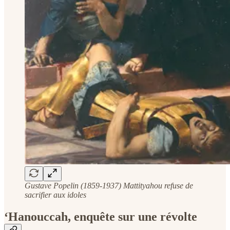
Gustave Popelin (1859-1937) Mattityahou
refuse de
sacrifier aux idoles
‘Hanouccah, enquête sur une révolte