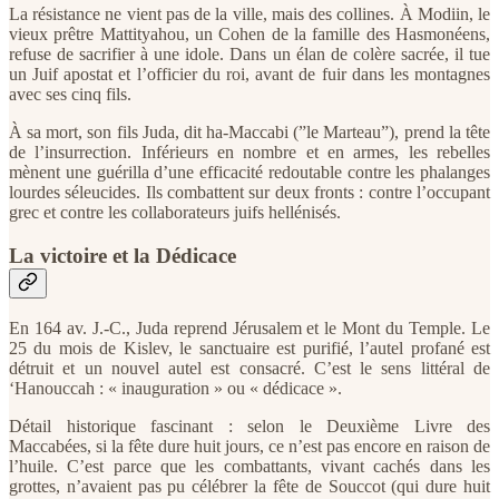
La résistance ne vient pas de la ville, mais des collines. À Modiin, le
vieux prêtre Mattityahou, un Cohen de la famille des Hasmonéens,
refuse de sacrifier à une idole. Dans un élan de colère sacrée, il tue
un Juif apostat et l’officier du roi, avant de fuir dans les montagnes
avec ses cinq fils.
À sa mort, son fils Juda, dit ha-Maccabi (”le Marteau”), prend la tête
de l’insurrection. Inférieurs en nombre et en armes, les rebelles
mènent une guérilla d’une efficacité redoutable contre les phalanges
lourdes séleucides. Ils combattent sur deux fronts : contre l’occupant
grec et contre les collaborateurs juifs hellénisés.
La victoire et la Dédicace
En 164 av. J.-C., Juda reprend Jérusalem et le Mont du Temple. Le
25 du mois de Kislev, le sanctuaire est purifié, l’autel profané est
détruit et un nouvel autel est consacré. C’est le sens littéral de
‘Hanouccah : « inauguration » ou « dédicace ».
Détail historique fascinant : selon le Deuxième Livre des
Maccabées, si la fête dure huit jours, ce n’est pas encore en raison de
l’huile. C’est parce que les combattants, vivant cachés dans les
grottes, n’avaient pas pu célébrer la fête de Souccot (qui dure huit