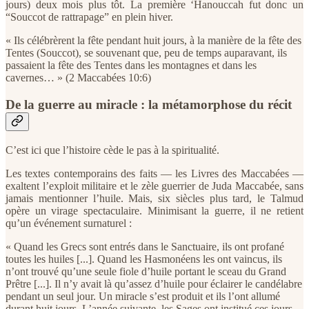
jours) deux mois plus tôt. La première ‘Hanouccah fut donc un
“Souccot de rattrapage” en plein hiver.
« Ils célébrèrent la fête pendant huit jours, à la manière de la fête des
Tentes (Souccot), se souvenant que, peu de temps auparavant, ils
passaient la fête des Tentes dans les montagnes et dans les
cavernes… » (2 Maccabées 10:6)
De la guerre au miracle : la métamorphose du récit
C’est ici que l’histoire cède le pas à la spiritualité.
Les textes contemporains des faits — les Livres des Maccabées —
exaltent l’exploit militaire et le zèle guerrier de Juda Maccabée, sans
jamais mentionner l’huile. Mais, six siècles plus tard, le Talmud
opère un virage spectaculaire. Minimisant la guerre, il ne retient
qu’un événement surnaturel :
« Quand les Grecs sont entrés dans le Sanctuaire, ils ont profané
toutes les huiles [...]. Quand les Hasmonéens les ont vaincus, ils
n’ont trouvé qu’une seule fiole d’huile portant le sceau du Grand
Prêtre [...]. Il n’y avait là qu’assez d’huile pour éclairer le candélabre
pendant un seul jour. Un miracle s’est produit et ils l’ont allumé
durant huit jours. L’année suivante, les Sages ont institué ces jours