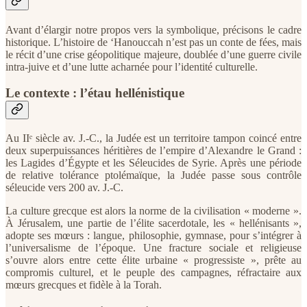
Avant d’élargir notre propos vers la symbolique, précisons le cadre
historique. L’histoire de ‘Hanouccah n’est pas un conte de fées, mais
le récit d’une crise géopolitique majeure, doublée d’une guerre civile
intra-juive et d’une lutte acharnée pour l’identité culturelle.
Le contexte : l’étau hellénistique
Au IIᵉ siècle av. J.-C., la Judée est un territoire tampon coincé entre
deux superpuissances héritières de l’empire d’Alexandre le Grand :
les Lagides d’Égypte et les Séleucides de Syrie. Après une période
de relative tolérance ptolémaïque, la Judée passe sous contrôle
séleucide vers 200 av. J.-C.
La culture grecque est alors la norme de la civilisation « moderne ».
À Jérusalem, une partie de l’élite sacerdotale, les « hellénisants »,
adopte ses mœurs : langue, philosophie, gymnase, pour s’intégrer à
l’universalisme de l’époque. Une fracture sociale et religieuse
s’ouvre alors entre cette élite urbaine « progressiste », prête au
compromis culturel, et le peuple des campagnes, réfractaire aux
mœurs grecques et fidèle à la Torah.